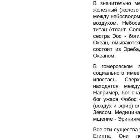
В значительно м
железный (железо
между небосводом 
воздухом. Небос
титан Атлант. Солн
сестра Эос - бог
Океан, омываются
состоит из Эреба
Океаном.
В гомеровском 
социального имее
ипостась. Свер
находятся межд
Например, бог сна
бог ужаса Фобос 
(воздух и эфир) 
Зевсом. Медицина
мщение - Эриниями,
Все эти существа 
Египта. Они по