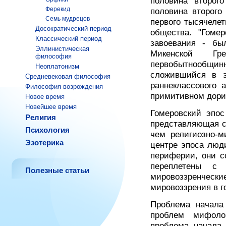
половина второго
Ферекид
половина второго 
Семь мудрецов
первого тысячелет
Досократический период
общества. "Гомер
Классический период
завоевания - бы
Эллинистическая
Микенской Гр
философия
первобытнообщинн
Неоплатонизм
сложившийся в э
Средневековая философия
раннеклассового 
Философия возрождения
примитивном дори
Новое время
Новейшее время
Гомеровский эпо
Религия
представляющая с
Психология
чем религиозно-м
Эзотерика
центре эпоса люди
периферии, они с
переплетены с 
Полезные статьи
мировоззренче
мировоззрения в г
Проблема начала
проблем мифоло
проблема начала 