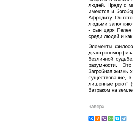
людей. Нряду с м
имеются и богобо
Афродиту. Он гото
людьми заполняют
- сын царя Пелея
среди людей и как
Элементы филосо
деантропоморфиз
безличной cудьбе
разумности. Эт
Загробная жизнь х
существование, в
лишенные реют" (
батраком на земле
наверх