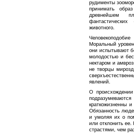
рудименты зоомор
принимать образ
древнейшем пл
фантастических
животного.
Человекоподобие 
Моральный уровень
они испытывают б
молодостью и бес
нектаром и амвроз
не творцы мирозд
сверхъестестве
явлений.
О происхождении
подразумевают
краткожизненны и
Обязанность люде
и умоляя их о по
или отклонить ее.
страстями, чем р