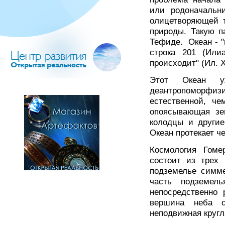
или родоначальни
олицетворяющей 
природы. Такую п
Тефиде. Океан - "п
строка 201 (Илиа
происходит" (Ил. X
Этот Океан уж
деантропоморфиз
естественной, че
опоясывающая зе
колодцы и другие
Океан протекает ч
Космология Гоме
состоит из трех 
подземелье симме
часть подземел
непосредственно 
вершина неба о
неподвижная кругл