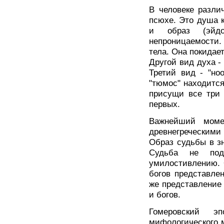
В человеке разли
псюхе. Это душа к
и образ (эйдо
непроницаемости.
тела. Она покидае
Другой вид духа -
Третий вид - "но
"тюмос" находится
присущи все три 
пеpвых.
Важнейший моме
древнегреческими 
Образ судьбы в з
Судьба не под
умилостивлению. 
богов представле
же представление 
и богов.
Гомеровский э
мифологического м