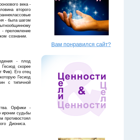
онзового века -
ловина второго
раннеклассовые
ия - была шагом
обытнообщинному
 - преломление
ском сознании.
Вам понравился сайт?
едения - плод
 Гесиод скорее
 Фив). Его отец
 которую Гесиод
нин с типичной
тва. Орфики -
о иронии судьбы
зм противостоял
ного Диониса.