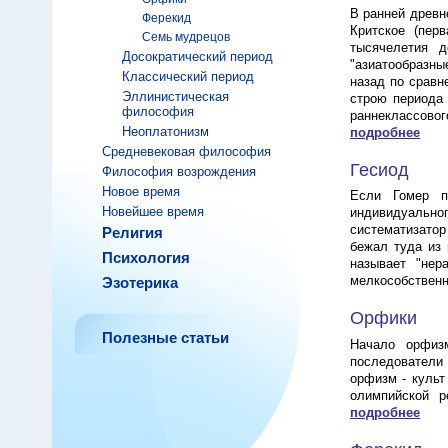
В ранней древн
Ферекид
Критское (пер
Семь мудрецов
тысячелетия д
Досократический период
"азиатообразны
Классический период
назад по сравн
Эллинистическая
строю периода 
философия
раннеклассовог
Неоплатонизм
подробнее
Средневековая философия
Гесиод
Философия возрождения
Новое время
Если Гомер п
Новейшее время
индивидуальног
систематизатор
Религия
бежал туда из 
Психология
называет "нер
мелкособствен
Эзотерика
Орфики
Полезные статьи
Начало орфиз
последователи 
орфизм - культ
олимпийской 
подробнее