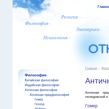
Главна
Главная
Фил
Философия
Антич
Китайская философия
Индийская философия
Античная философия
Античная пре
Античная предфилософия
гесиодовской и
Гомер
Гесиод
Гомер
Орфики