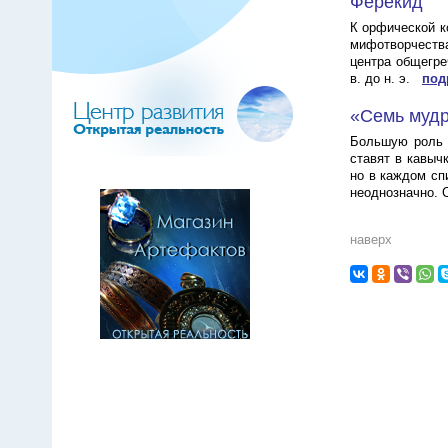
Ферекид
К орфической к
мифотворчества
центра общегреч
в. до н. э.
под
«Семь муд
Большую роль 
ставят в кавыч
но в каждом сп
неоднозначно. 
наверх