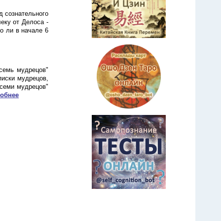
д сознательного
еку от Делоса -
то ли в начале 6
семь мудрецов"
писки мудрецов,
"семи мудрецов"
обнее