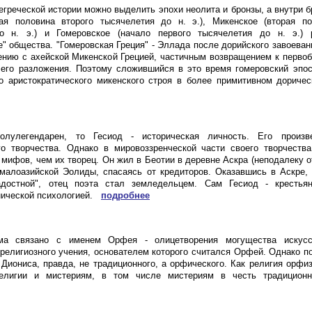
егреческой истории можно выделить эпохи неолита и бронзы, а внутри бр
вая половина второго тысячелетия до н. э.), Микенское (вторая по
о н. э.) и Гомеровское (начало первого тысячелетия до н. э.) 
е" общества. "Гомеровская Греция" - Эллада после дорийского завоеван
ению с ахейской Микенской Грецией, частичным возвращением к перв
его разложения. Поэтому сложившийся в это время гомеровский эпос
о аристократического микенского строя в более примитивном дориче
олулегендарен, то Гесиод - историческая личность. Его произв
о творчества. Однако в мировоззренческой части своего творчества
 мифов, чем их творец. Он жил в Беотии в деревне Аскра (неподалеку от
малоазийской Эолиды, спасаясь от кредиторов. Оказавшись в Аскре,
адостной", отец поэта стал земледельцем. Сам Гесиод - крестья
нической психологией.
подробнее
ма связано с именем Орфея - олицетворения могущества искусс
религиозного учения, основателем которого считался Орфей. Однако п
 Диониса, правда, не традиционного, а орфического. Как религия орфи
религии и мистериям, в том числе мистериям в честь традицион