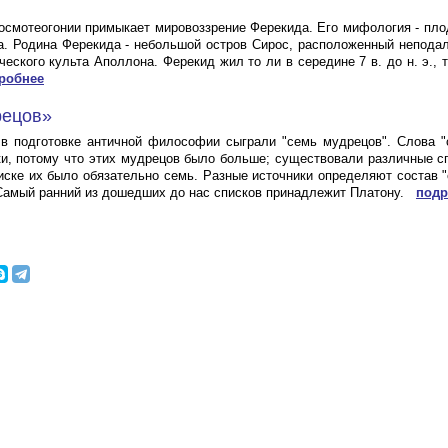
осмотеогонии примыкает мировоззрение Ферекида. Его мифология - пло
. Родина Ферекида - небольшой остров Сирос, расположенный неподал
еского культа Аполлона. Ферекид жил то ли в середине 7 в. до н. э., 
робнее
рецов»
в подготовке античной философии сыграли "семь мудрецов". Слова "
ки, потому что этих мудрецов было больше; существовали различные с
иске их было обязательно семь. Разные источники определяют состав 
Самый ранний из дошедших до нас списков принадлежит Платону.
подр