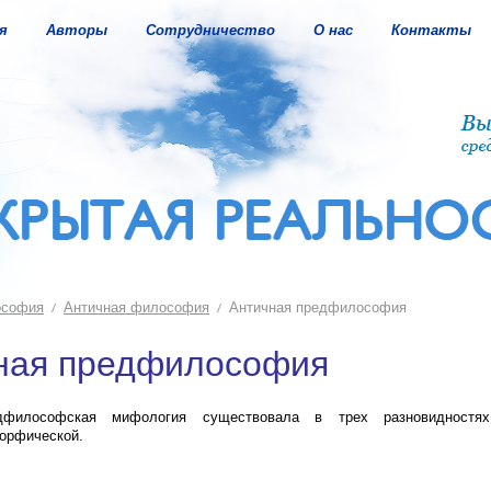
я
Авторы
Сотрудничество
О нас
Контакты
ософия
Античная философия
Античная предфилософия
ная предфилософия
дфилософская мифология существовала в трех разновидностях:
 орфической.